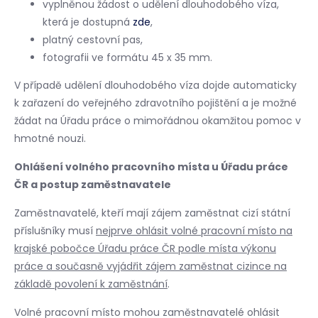
vyplněnou žádost o udělení dlouhodobého víza,
která je dostupná
zde
,
platný cestovní pas,
fotografii ve formátu 45 x 35 mm.
V případě udělení dlouhodobého víza dojde automaticky
k zařazení do veřejného zdravotního pojištění a je možné
žádat na Úřadu práce o mimořádnou okamžitou pomoc v
hmotné nouzi.
Ohlášení volného pracovního místa u Úřadu práce
ČR a postup zaměstnavatele
Zaměstnavatelé, kteří mají zájem zaměstnat cizí státní
příslušníky musí
nejprve ohlásit volné pracovní místo na
krajské pobočce Úřadu práce ČR podle místa výkonu
práce a současně vyjádřit zájem zaměstnat cizince na
základě povolení k zaměstnání
.
Volné pracovní místo mohou zaměstnavatelé ohlásit