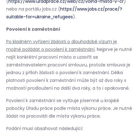
(
https://www.uradprace.cz/web/cz/volna-mista-v-cr
)
nebo na portálu jobs.cz (
https://www.jobs.cz/prace/?
suitable-for=ukraine_refugees
).
Povolení k zaměstnání
Po kladném vyřízení žádosti o dlouhodobé vízum je
možné požádat o povolení k zaměstnání
. Nejprve je nutné
najít konkrétní pracovní místo a uzavřít se
zaměstnavatelem pracovní smlouvu, protože smlouva je
jednou z příloh žádosti o povolení k zaměstnání. Délka
platnosti povolení k zaměstnání může být až dva roky s
možností prodloužení na další dva roky, a to i opakovaně.
Povolení k zaměstnání se vyřizuje písemně u krajské
pobočky Úřadu práce podle místa výkonu práce. Je nutné
žádat na pracovišti dle místa výkonu práce.
Podání musí obsahovat následující: