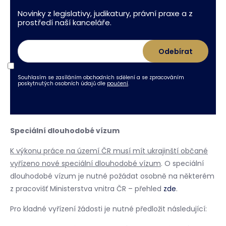
Novinky z legislativy, judikatury, právní praxe a z
prostředí naší kanceláře.
Souhlasím se zasíláním obchodních sdělení a se zpracováním
poskytnutých osobních údajů dle
poučení
.
Speciální dlouhodobé vízum
K výkonu práce na území ČR musí mít ukrajinští občané
vyřízeno nové speciální dlouhodobé vízum
. O speciální
dlouhodobé vízum je nutné požádat osobně na některém
z pracovišť Ministerstva vnitra ČR – přehled
zde
.
Pro kladné vyřízení žádosti je nutné předložit následující: