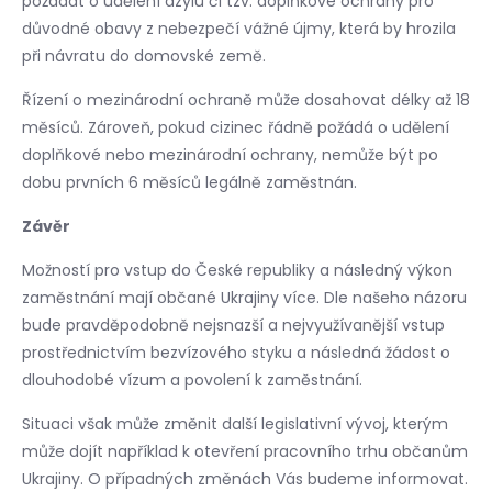
požádat o udělení azylu či tzv. doplňkové ochrany pro
důvodné obavy z nebezpečí vážné újmy, která by hrozila
při návratu do domovské země.
Řízení o mezinárodní ochraně může dosahovat délky až 18
měsíců. Zároveň, pokud cizinec řádně požádá o udělení
doplňkové nebo mezinárodní ochrany, nemůže být po
dobu prvních 6 měsíců legálně zaměstnán.
Závěr
Možností pro vstup do České republiky a následný výkon
zaměstnání mají občané Ukrajiny více. Dle našeho názoru
bude pravděpodobně nejsnazší a nejvyužívanější vstup
prostřednictvím bezvízového styku a následná žádost o
dlouhodobé vízum a povolení k zaměstnání.
Situaci však může změnit další legislativní vývoj, kterým
může dojít například k otevření pracovního trhu občanům
Ukrajiny. O případných změnách Vás budeme informovat.