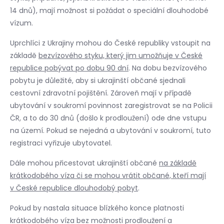
14 dnů), mají možnost si požádat o speciální dlouhodobé
vízum.
Uprchlíci z Ukrajiny mohou do České republiky vstoupit na
základě
bezvízového styku, který jim umožňuje v České
republice pobývat po dobu 90 dní
. Na dobu bezvízového
pobytu je důležité, aby si ukrajinští občané sjednali
cestovní zdravotní pojištění. Zároveň mají v případě
ubytování v soukromí povinnost zaregistrovat se na Policii
ČR, a to do 30 dnů (došlo k prodloužení) ode dne vstupu
na území. Pokud se nejedná a ubytování v soukromí, tuto
registraci vyřizuje ubytovatel.
Dále mohou přicestovat ukrajinští občané
na základě
krátkodobého víza či se mohou vrátit občané, kteří mají
v České republice dlouhodobý pobyt
.
Pokud by nastala situace blízkého konce platnosti
krátkodobého víza bez možnosti prodloužení a