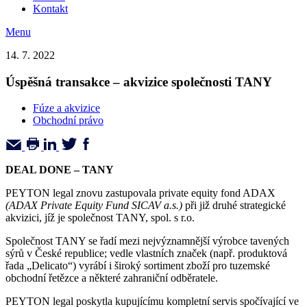
Kontakt
Menu
14. 7. 2022
Úspěšná transakce – akvizice společnosti TANY
Fúze a akvizice
Obchodní právo
DEAL DONE – TANY
PEYTON legal znovu zastupovala private equity fond ADAX
(ADAX Private Equity Fund SICAV a.s.)
při již druhé strategické
akvizici, jíž je společnost TANY, spol. s r.o.
Společnost TANY se řadí mezi nejvýznamnější výrobce tavených
sýrů v České republice; vedle vlastních značek (např. produktová
řada „Delicato“) vyrábí i široký sortiment zboží pro tuzemské
obchodní řetězce a některé zahraniční odběratele.
PEYTON legal poskytla kupujícímu kompletní servis spočívající ve