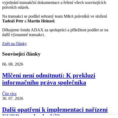
vyjednání transakční dokumentace a řešení všech souvisejících
právních otázek.
Na transakci se podílel sehraný team M&A právníků ve složení
Tadeáš Petr
a
Martin Heinzel
.
Děkujeme fondu ADAX za spolupráci a příležitost podílet se na
další významné transakci.
Zpět na články
Souvísející články
06. 08. 2026
Mlčení není odmítnutí: K prekluzi
informačního práva společníka
Číst více
30. 07. 2026
Další opatření k implementaci nařízení
EUDR – co bude dál?