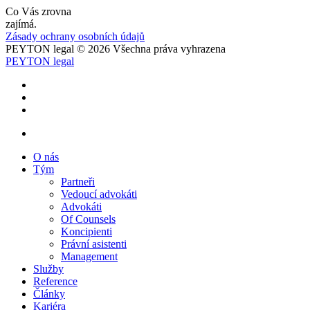
Co Vás zrovna
zajímá.
Zásady ochrany osobních údajů
PEYTON legal © 2026 Všechna práva vyhrazena
PEYTON legal
O nás
Tým
Partneři
Vedoucí advokáti
Advokáti
Of Counsels
Koncipienti
Právní asistenti
Management
Služby
Reference
Články
Kariéra