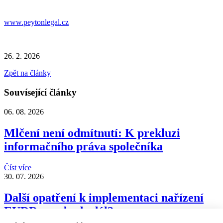
www.peytonlegal.cz
26. 2. 2026
Zpět na články
Souvísející články
06. 08. 2026
Mlčení není odmítnutí: K prekluzi
informačního práva společníka
Číst více
30. 07. 2026
Další opatření k implementaci nařízení
EUDR – co bude dál?