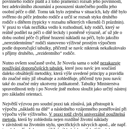
povinného rodiče platit a z toho pramenící rozsah jeho povinnosti,
bez adekvátního zkoumání a posouzení skutečného podílu jeho
osobní péče o dítě. Tomu tak bylo zejména v situacích, kdy dítě bylo
svěřeno do péče jednoho rodiče a určil se rozsah styku druhého
rodiče s dítětem (typicky v rozsahu některých víkendů či prázdnin).
V praxi to však nezřídka vedlo k rozhodnutí, kdy rodiči, který se
reálně podílel na péči o dítě leckdy i poměrně výrazně, ať už jde o
dobu osobní péče či přímé hrazení nákladů na péči, bylo jakožto
„nerezidentnímu“ rodiči stanoveno výživné prostým výpočtem
podle doporučující tabulky, přičemž se navíc nikterak nekalkulovalo
s příjmy druhého, „rezidentního“ rodiče.
Nutno ovšem současně uvést, že Novela sama o sobě
nezakazuje
používání doporučujících tabulek
, které jsou navíc jen součástí
daleko obsáhlejší metodiky, která výše uvedené principy a pravidla
do značné míry již obsahuje a zohledňuje, přičemž tyto jsou navíc
také do značné míry ukotveny judikatorně. Tabulky Ministerstva
spravedlnosti tedy i po Novele jistě mohou sloužit jako určitý nástroj
pro základní orientaci.
Největší výzvou pro soudní praxi tak zůstává, jak přistoupit k
výpočtu „nákladů na dítě“ a následného vzájemného poměřování při
výpočtu výše výživného.
V praxi totiž chybí univerzálně použitelná
metoda
, která by zohlednila nejen rozdílné životní náklady
v závislosti na životním stylu, specifických návycích apod., ale např.