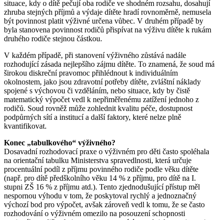
situace, kdy o dítě pečují oba rodiče ve shodném rozsahu, dosahují
zhruba stejných příjmů a výdaje dítěte hradí rovnoměrně, nemusela
být povinnost platit výživné určena vůbec. V druhém případě by
byla stanovena povinnost rodičů přispívat na výživu dítěte k rukám
druhého rodiče stejnou částkou.
V každém případě, při stanovení výživného zůstává nadále
rozhodující zásada nejlepšího zájmu dítěte. To znamená, že soud má
širokou diskreční pravomoc přihlédnout k individuálním
okolnostem, jako jsou zdravotní potřeby dítěte, zvláštní náklady
spojené s výchovou či vzděláním, nebo situace, kdy by čistě
matematický výpočet vedl k nepřiměřenému zatížení jednoho z
rodičů. Soud rovněž může zohlednit kvalitu péče, dostupnost
podpůrných sítí a institucí a další faktory, které nelze plně
kvantifikovat.
Konec „tabulkového“ výživného?
Dosavadní rozhodovací praxe o výživném pro děti často spoléhala
na orientační tabulku Ministerstva spravedlnosti, která určuje
procentuální podíl z příjmu povinného rodiče podle věku dítěte
(např. pro dítě předškolního věku 14 % z příjmu, pro dítě na I.
stupni ZŠ 16 % z příjmu atd.). Tento zjednodušující přístup měl
nespornou výhodu v tom, že poskytoval rychlý a jednoznačný
výchozí bod pro výpočet, avšak zároveň vedl k tomu, že se často
rozhodování o výživném omezilo na posouzení schopnosti