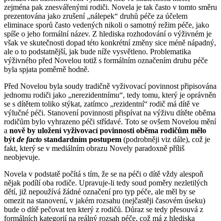
zejména pak znesvářenými rodiči. Novela je tak často v tomto směru
prezentována jako zrušení „nálepek“ druhů péče za účelem
eliminace sporů často vedených nikoli o samotný režim péče, jako
spíše o jeho formální název. Z hlediska rozhodování o výživném je
však ve skutečnosti dopad této konkrétní změny sice méně nápadný,
ale o to podstatnější, jak bude níže vysvětleno. Problematika
výživného před Novelou totiž s formálním označením druhu péče
byla spjata poměrně hodně.
Před Novelou byla soudy tradičně vyživovací povinnost připisována
jednomu rodiči jako „nerezidentnímu“, tedy tomu, který je oprávněn
se s dítětem toliko stýkat, zatímco „rezidentní“ rodič má dítě ve
výlučné péči. Stanovení povinnosti přispívat na výživu dítěte oběma
rodičům bylo vyhrazeno péči střídavé. Toto se ovšem Novelou mění
a
nově by uložení vyživovací povinnosti oběma rodičům mělo
být
de facto
standardním postupem
(podrobněji viz dále), což je
fakt, který se v mediálním obrazu Novely paradoxně příliš
neobjevuje.
Novela v podstatě počítá s tím, že se na péči o dítě vždy alespoň
nějak podílí oba rodiče. Upravuje-li tedy soud poměry nezletilých
dětí, již nepoužívá žádné označení pro typ péče, ale měl by se
omezit na stanovení, v jakém rozsahu (nejčastěji časovém úseku)
bude o dítě pečovat ten který z rodičů. Důraz se tedy přesouvá z
formálních kategorií na reálný rozsah péče, což má z hlediska