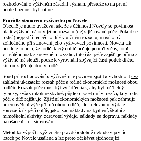
rozhodování o výživném zásadní význam, přestože to na první
pohled nemusí být patrné.
Pravidla stanovení výživného po Novele
Obecně je nutno uvažovat tak, že s účinností Novely
se povinnost
platit výživné má odvíjet od rozsahu (ne)zajišťované péče
. Pokud se
rodič (ne)podílí na péči o dítě v určitém rozsahu, musí to být
zohledněno při stanovení jeho vyživovací povinnosti. Novela tak
posiluje princip, že rodič, který o dítě pečuje po určitý čas, popř.
v určitém jinak stanoveném rozsahu, tuto část péče zajišťuje přímo a
výživné má sloužit pouze k vyrovnání zbývající části potřeb dítěte,
kterou zajišťuje druhý rodič.
Soud při rozhodování o výživném je povinen zjistit a vyhodnotit
dva
základní ukazatele: rozsah péče a reálné ekonomické možnosti obou
rodičů
. Rozsah péče musí být vyjádřen tak, aby byl měřitelný –
typicky, avšak nikoli nezbytně, půjde o počet dní v měsíci, kdy rodič
péči o dítě zajišťuje. Zjištění ekonomických možností pak zahrnuje
nejen ověření výše příjmů obou rodičů, ale i relevantní výdaje
související s péčí o dítě, jako jsou náklady na bydlení, školní a
mimoškolní aktivity, zdravotní výdaje, náklady na dopravu, náklady
na ošacení a na stravování.
Metodika výpočtu výživného pravděpodobně nebude v prvních
letech po Novele ustálena a lze proto očekávat sjednocující