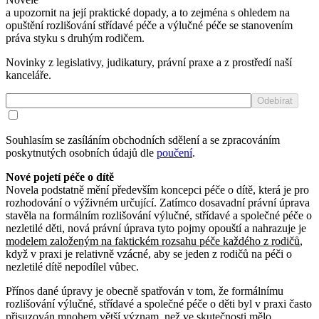
a upozornit na její praktické dopady, a to zejména s ohledem na
opuštění rozlišování střídavé péče a výlučné péče se stanovením
práva styku s druhým rodičem.
Novinky z legislativy, judikatury, právní praxe a z prostředí naší
kanceláře.
Souhlasím se zasíláním obchodních sdělení a se zpracováním
poskytnutých osobních údajů dle
poučení
.
Nové pojetí péče o dítě
Novela podstatně mění především koncepci péče o dítě, která je pro
rozhodování o výživném určující. Zatímco dosavadní právní úprava
stavěla na formálním rozlišování výlučné, střídavé a společné péče o
nezletilé děti, nová právní úprava tyto pojmy opouští a nahrazuje je
modelem založeným na faktickém rozsahu péče každého z rodičů
,
když v praxi je relativně vzácné, aby se jeden z rodičů na péči o
nezletilé dítě nepodílel vůbec.
Přínos dané úpravy je obecně spatřován v tom, že formálnímu
rozlišování výlučné, střídavé a společné péče o děti byl v praxi často
přisuzován mnohem větší význam, než ve skutečnosti mělo,