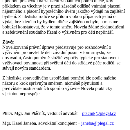
i podobu příspěvku na zajištění základních potřeb dítěte, kdy
příkladem za všechny je v praxi zásadně odlišné vnímání placení
nájemného a placení hypotéčního úvěru jakožto výdajů na zajištění
bydlení. Z hlediska rodiče se přitom v obou případech jedná o
výdaj, bez kterého by bydlení dítěte zajištěno nebylo, a musíme
bohužel konstatovat, že v tomto směru Novela žádné zjednodušení
a zefektivnění soudního řízení o výživném pro děti nepřináší.
Závěr
Novelizovaná právní úprava představuje pro rozhodování o
výživném pro nezletilé děti zásadní posun v tom smyslu, že
dosavadní, často poměrně složité výpočty typické pro stanovení
vyživovací povinnosti při svěření dětí do střídavé péče rodičů, se
stávají novým standardem.
Z hlediska spravedlivého uspořádání poměrů jde podle našeho
názoru o krok správným směrem, nicméně plynulosti a
předvídatelnosti soudních sporů o výživné Novela prakticky
s jistotou neprospěje.
PhDr. Mgr. Jan Ptáčník, vedoucí advokát –
ptacnik@plegal.cz
Mgr. Karel Janeba, advokátní koncipient –
janeba@plegal.cz