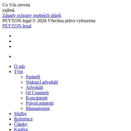
Co Vás zrovna
zajímá.
Zásady ochrany osobních údajů
PEYTON legal © 2026 Všechna práva vyhrazena
PEYTON legal
O nás
Tým
Partneři
Vedoucí advokáti
Advokáti
Of Counsels
Koncipienti
Právní asistenti
Management
Služby
Reference
Články
Kariéra