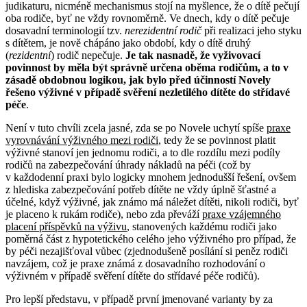
judikaturu, nicméně mechanismus stojí na myšlence, že o dítě pečují
oba rodiče, byť ne vždy rovnoměrně. Ve dnech, kdy o dítě pečuje
dosavadní terminologií tzv.
nerezidentní rodič
při realizaci jeho styku
s dítětem, je nově chápáno jako období, kdy o dítě druhý
(
rezidentní
) rodič nepečuje.
Je tak nasnadě, že vyživovací
povinnost by měla být správně určena oběma rodičům, a to v
zásadě obdobnou logikou, jak bylo před účinností Novely
řešeno výživné v případě svěření nezletilého dítěte do střídavé
péče
.
Není v tuto chvíli zcela jasné, zda se po Novele uchytí spíše
praxe
vyrovnávání výživného mezi rodiči
, tedy že se povinnost platit
výživné stanoví jen jednomu rodiči, a to dle rozdílu mezi podíly
rodičů na zabezpečování úhrady nákladů na péči (což by
v každodenní praxi bylo logicky mnohem jednodušší řešení, ovšem
z hlediska zabezpečování potřeb dítěte ne vždy úplně šťastné a
účelné, když výživné, jak známo má náležet dítěti, nikoli rodiči, byť
je placeno k rukám rodiče), nebo zda převáží
praxe vzájemného
placení příspěvků na výživu
, stanovených každému rodiči jako
poměrná část z hypotetického celého jeho výživného pro případ, že
by péči nezajišťoval vůbec (zjednodušeně posílání si peněz rodiči
navzájem, což je praxe známá z dosavadního rozhodování o
výživném v případě svěření dítěte do střídavé péče rodičů).
Pro lepší představu, v případě první jmenované varianty by za