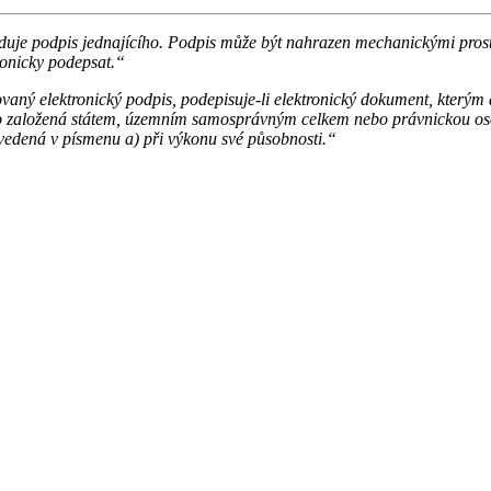
uje podpis jednajícího. Podpis může být nahrazen mechanickými prostřed
ronicky podepsat.“
vaný elektronický podpis, podepisuje-li elektronický dokument, kterým
 založená státem, územním samosprávným celkem nebo právnickou osob
uvedená v písmenu a) při výkonu své působnosti.“