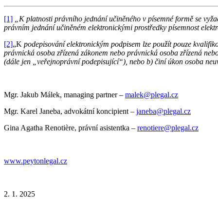
[1]
„K platnosti právního jednání učiněného v písemné formě se vyžad
právním jednání učiněném elektronickými prostředky písemnost elekt
[2]
„K
podepisování elektronickým podpisem lze použít pouze kvalifiko
právnická osoba zřízená zákonem nebo právnická osoba zřízená nebo
(dále jen „veřejnoprávní podepisující“), nebo b) činí úkon osoba ne
Mgr. Jakub Málek, managing partner –
malek@plegal.cz
Mgr. Karel Janeba, advokátní koncipient –
janeba@plegal.cz
Gina Agatha Renotière, právní asistentka –
renotiere@plegal.cz
www.peytonlegal.cz
2. 1. 2025