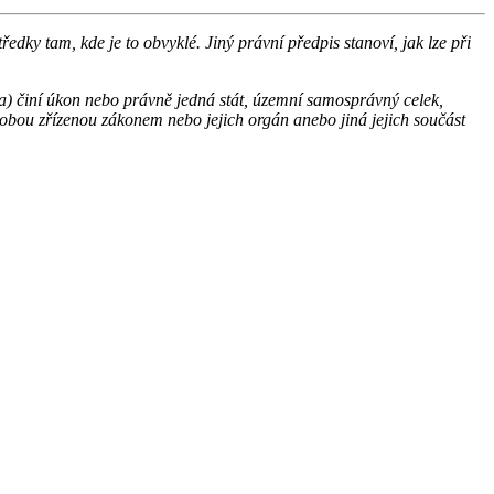
ky tam, kde je to obvyklé. Jiný právní předpis stanoví, jak lze při
 a) činí úkon nebo právně jedná stát, územní samosprávný celek,
ou zřízenou zákonem nebo jejich orgán anebo jiná jejich součást