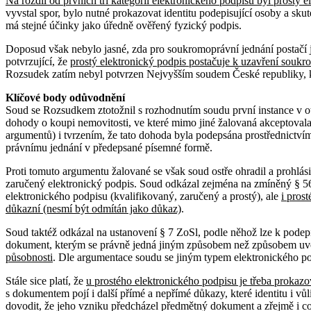
Na rozdíl od prvních tří kategorií elektronického podpisu byl prost
vyvstal spor, bylo nutné prokazovat identitu podepisující osoby a sk
má stejné účinky jako úředně ověřený fyzický podpis.
Doposud však nebylo jasné, zda pro soukromoprávní jednání postačí je
potvrzující, že
prostý elektronický podpis postačuje k uzavření souk
Rozsudek zatím nebyl potvrzen Nejvyšším soudem České republiky, který
Klíčové body odůvodnění
Soud se Rozsudkem ztotožnil s rozhodnutím soudu první instance v otá
dohody o koupi nemovitosti, ve které mimo jiné žalovaná akceptovala 
argumentů) i tvrzením, že tato dohoda byla podepsána prostřednictv
právnímu jednání v předepsané písemné formě.
Proti tomuto argumentu žalované se však soud ostře ohradil a prohlás
zaručený elektronický podpis. Soud odkázal zejména na zmíněný § 56
elektronického podpisu (kvalifikovaný, zaručený a prostý), ale
i pros
důkazní (nesmí být odmítán jako důkaz)
.
Soud taktéž odkázal na ustanovení § 7 ZoSl, podle něhož lze k podep
dokument, kterým se právně jedná jiným způsobem než způsobem uv
působnosti
. Dle argumentace soudu se jiným typem elektronického po
Stále sice platí, že
u prostého elektronického podpisu je třeba prokazova
s dokumentem pojí i další přímé a nepřímé důkazy, které identitu i vů
dovodit, že jeho vzniku předcházel předmětný dokument a zřejmě i c