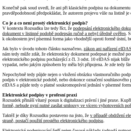
Konečně pak soud uvedl, že ani při klasickém podpisu na dokumentu v 
pravděpodobností předpokládat, že autorem projevu vůle na listině je o
Co je a co není prostý elektronický podpis?
V kontextu Rozsudku lze tedy říct, že
podepsání elektronického doku
dokument v listinné podobě podepsán ručně a nebyl úředně ověřen
. 
k okolnostem jeví písemná forma jako vhodnější oproti formě ústní, 
Jak bylo v úvodu tohoto článku naznačeno,
zákon ani nařízení eIDAS
nám tedy může zdát, že elektronicky dokument podepsat je možné pou
elektronického podpisu pocházející z čl. 3 odst. 10 eIDAS nijak blíže 
vypadat, nebo jakým způsobem by měla být připojena. Je zde tedy širo
Nepochybně tedy půjde nejen o vložení obrázku vlastnoručního podpisu
podpis v elektronické podobě, nebo dokonce označení souhlasového 
eIDAS a půjde tedy o platné soukromoprávní jednání v písemné form
Elektronické podpisy v profesní praxi
Rozsudek přináší vítaný posun k digitalizaci právní i jiné praxe. Kupř
formě, nebude nyní nutné zasílat smlouvy ve vícero vyhotoveních poš
Taktéž je díky Rozsudku postaveno na jisto, že
v případě obdržení el
straně, postačí použití prostého elektronického podpisu
.
Elektronické podepisování šetří nejen časové náklady (odpadá nutnos