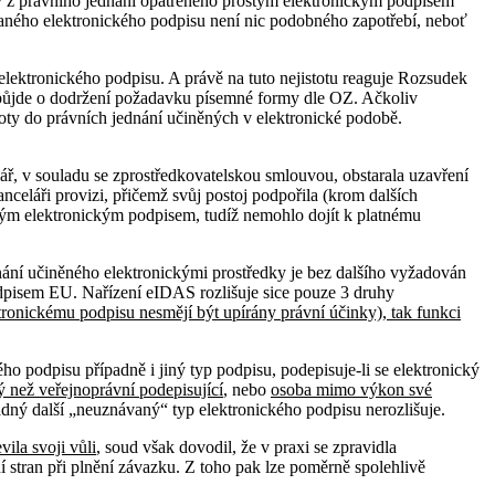
y z právního jednání opatřeného prostým elektronickým podpisem
kovaného elektronického podpisu není nic podobného zapotřebí, neboť
elektronického podpisu. A právě na tuto nejistotu reaguje Rozsudek
y půjde o dodržení požadavku písemné formy dle OZ. Ačkoliv
stoty do právních jednání učiněných v elektronické podobě.
ář, v souladu se zprostředkovatelskou smlouvou, obstarala uzavření
nceláři provizi, přičemž svůj postoj podpořila (krom dalších
ným elektronickým podpisem, tudíž nemohlo dojít k platnému
dnání učiněného elektronickými prostředky je bez dalšího vyžadován
dpisem EU. Nařízení eIDAS rozlišuje sice pouze 3 druhy
tronickému podpisu nesmějí být upírány právní účinky), tak funkci
 podpisu případně i jiný typ podpisu, podepisuje-li se elektronický
ý než veřejnoprávní podepisující
, nebo
osoba mimo výkon své
dný další „neuznávaný“ typ elektronického podpisu nerozlišuje.
ila svoji vůli
, soud však dovodil, že v praxi se zpravidla
í stran při plnění závazku. Z toho pak lze poměrně spolehlivě