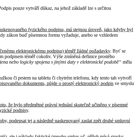
odpis pouze vytváří důkaz, na jehož základě lze s určitou
naskenovaného fyzického podpisu, má stejnou úroveň, jako kdyby byl
, kdy zákon buď písemnou formu vyžaduje, anebo se vzhledem
aručenému elektronickému podpisu) téměř žádné požadavky
. Byť se
kým podpisem téměř cokoliv. Výše zmíněná definice prostého
ojena nebo logicky spojena s jinými daty v elektronické podobě“
měla
kou či prstem na tabletu či chytrém telefonu, kdy tento tah vytvoří
episovaného dokumentu, půjde o prostý elektronický podpis
ve smyslu
totu, že bylo předmětné právní jednání skutečně učiněno v písemné
fyzické podpisy
.
doby, podepsat jej a následně naskenovaný zaslat zpět druhé smluvní
tů), ale i náklady faktické (mnoho smluv vč. příloh mívá stovky