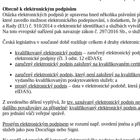
Obecně k elektronickým podpisům
Otázka elektronických podpisů je upravena hned několika právními př
které zavedlo možnost elektronického podepisování, s dodatkem, že ji
a Rady (EU) č. 910/2014 o elektronické identifikaci a službách vytvá
Na toto evropské nařízení pak navazuje zákon č. 297/2016 Sb., o služ
Česká legislativa v současné době rozlišuje celkem 4 druhy elektroni
kvalifikovaný elektronický podpis
– zaručený elektronický podp
elektronické podpisy (čl. 3 odst. 12 eIDAS);
zaručený elektronický podpis založený na kvalifikovaném certi
zaručený elektronický podpis, který není založený na kvalifiko
vydaného kvalifikovaným poskytovatelem služeb; a
prostý elektronický podpis
– data v elektronické podobě, která 
eIDAS).
Z uvedeného dělení vyplývá, že
tzv. uznávaný elektronický podpis nen
dalšího považovány za přijatelné
:
kvalifikovaný elektronický podpis a
pro jednání vůči veřejné správě.
Prostým elektronickým podpisem
se rozumí např. uvedení jména a pří
služeb jako jsou DocuSign nebo Signi.