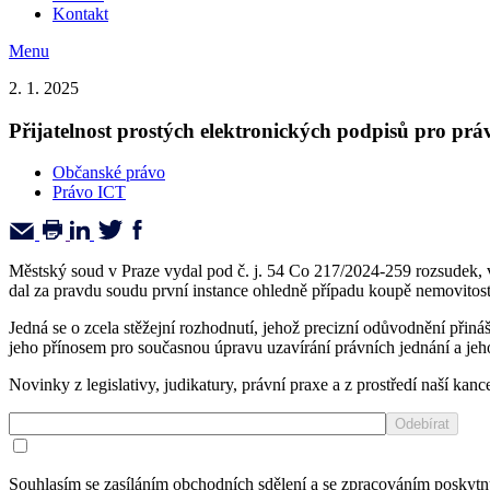
Kontakt
Menu
2. 1. 2025
Přijatelnost prostých elektronických podpisů pro prá
Občanské právo
Právo ICT
Městský soud v Praze vydal pod č. j. 54 Co 217/2024-259 rozsudek, v
dal za pravdu soudu první instance ohledně případu koupě nemovitos
Jedná se o zcela stěžejní rozhodnutí, jehož precizní odůvodnění při
jeho přínosem pro současnou úpravu uzavírání právních jednání a je
Novinky z legislativy, judikatury, právní praxe a z prostředí naší kance
Souhlasím se zasíláním obchodních sdělení a se zpracováním poskyt