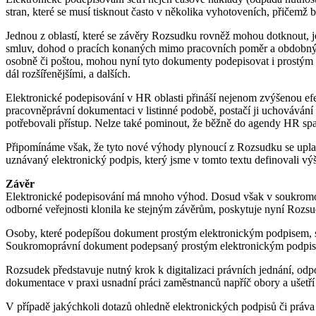
stran, které se musí tisknout často v několika vyhotoveních, přičemž 
Jednou z oblastí, které se závěry Rozsudku rovněž mohou dotknout, 
smluv, dohod o pracích konaných mimo pracovních poměr a obdobnýc
osobně či poštou, mohou nyní tyto dokumenty podepisovat i prostým e
dál rozšířenějšími, a dalších.
Elektronické podepisování v HR oblasti přináší nejenom zvýšenou efe
pracovněprávní dokumentaci v listinné podobě, postačí ji uchovávání e
potřebovali přístup. Nelze také pominout, že běžně do agendy HR spad
Připomínáme však, že tyto nové výhody plynoucí z Rozsudku se uplat
uznávaný elektronický podpis, který jsme v tomto textu definovali vý
Závěr
Elektronické podepisování má mnoho výhod. Dosud však v soukromoprá
odborné veřejnosti klonila ke stejným závěrům, poskytuje nyní Rozsu
Osoby, které podepíšou dokument prostým elektronickým podpisem, s
Soukromoprávní dokument podepsaný prostým elektronickým podpise
Rozsudek představuje nutný krok k digitalizaci právních jednání, odp
dokumentace v praxi usnadní práci zaměstnanců napříč obory a ušetří 
V případě jakýchkoli dotazů ohledně elektronických podpisů či práva