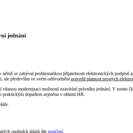
vní jednání
 němž se zabýval problematikou přijatelnosti elektronických podpisů pr
ti, ale především ve svém odůvodnění
potvrdil platnost prostých elekt
náší vítanou modernizaci možností uzavírání právního jednání. V tomt
ho praktickým dopadem zejména v oblasti HR.
láře.
nutých osobních údajů dle
poučení
.