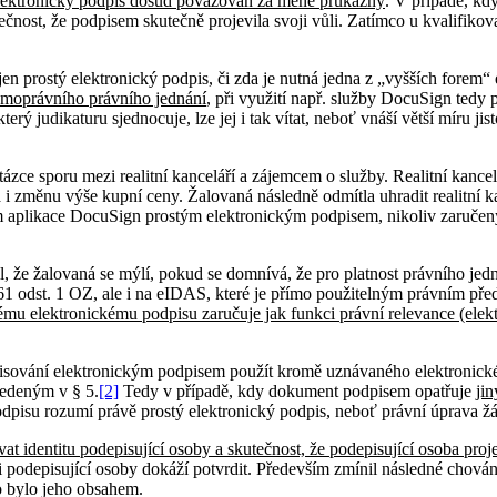
ý elektronický podpis dosud považován za méně průkazný
. V případě, kd
utečnost, že podpisem skutečně projevila svoji vůli. Zatímco u kvalifi
n prostý elektronický podpis, či zda je nutná jedna z „vyšších forem“ 
romoprávního právního jednání
, při využití např. služby DocuSign ted
 judikaturu sjednocuje, lze jej i tak vítat, neboť vnáší větší míru ji
zce sporu mezi realitní kanceláří a zájemcem o služby. Realitní kancel
i změnu výše kupní ceny. Žalovaná následně odmítla uhradit realitní ka
ím aplikace DocuSign prostým elektronickým podpisem, nikoliv zaruče
il, že žalovaná se mýlí, pokud se domnívá, že pro platnost právního je
1 odst. 1 OZ, ale i na eIDAS, které je přímo použitelným právním pře
tému elektronickému podpisu zaručuje jak funkci právní relevance (elek
isování elektronickým podpisem použít kromě uznávaného elektronického
edeným v § 5.
[2]
Tedy v případě, kdy dokument podpisem opatřuje
jin
dpisu rozumí právě prostý elektronický podpis, neboť právní úprava žá
t identitu podepisující osoby a skutečnost, že podepisující osoba projev
li podepisující osoby dokáží potvrdit. Především zmínil následné chován
o bylo jeho obsahem.