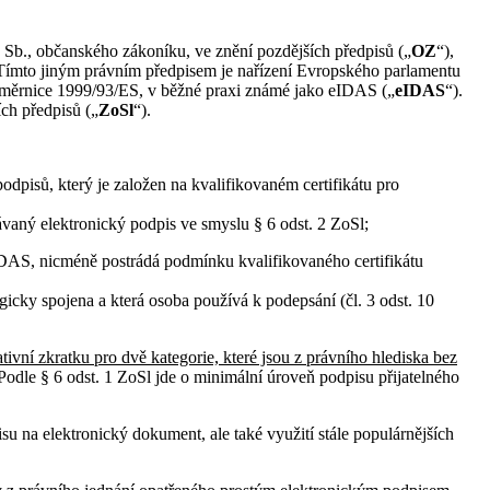
 Sb., občanského zákoníku, ve znění pozdějších předpisů („
OZ
“),
ímto jiným právním předpisem je nařízení Evropského parlamentu
ní směrnice 1999/93/ES, v běžné praxi známé jako eIDAS („
eIDAS
“).
ích předpisů („
ZoSl
“).
dpisů, který je založen na kvalifikovaném certifikátu pro
vaný elektronický podpis ve smyslu § 6 odst. 2 ZoSl;
 eIDAS, nicméně postrádá podmínku kvalifikovaného certifikátu
gicky spojena a která osoba používá k podepsání (čl. 3 odst. 10
tivní zkratku pro dvě kategorie, které jsou z právního hlediska bez
 Podle § 6 odst. 1 ZoSl jde o minimální úroveň podpisu přijatelného
u na elektronický dokument, ale také využití stále populárnějších