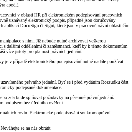
ýra apod.).
Pracovníci v oblasti HR při elektronickém podepisování pracovních
vně uznávaný elektronický podpis, případně jsou doručovány
 aplikací DocuSign či Signi, které jsou v pracovněprávní oblasti čím
manipulace s nimi. Již nebude nutné archivovat veškerou
ráci s dalšími odděleními či zaměstnanci, kteří by k těmto dokumentům
 více jistoty pro platnost právních jednání.
y je v případě elektronického podepisování nutné nadále používat
o uzavíraného právního jednání. Byť se i před vydáním Rozsudku část
ektronicky podepsané dokumentace.
nebo zda bude splňovat požadavky na písemné právní jednání.
m podpisem bez úředního ověření.
virtuálních rovin. Elektronické podepisování soukromoprávní
eváhejte se na nás obrátit.