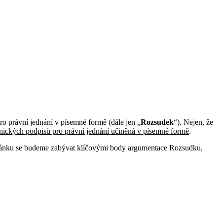
o právní jednání v písemné formě (dále jen „
Rozsudek
“). Nejen, že
ronických podpisů pro právní jednání učiněná v písemné formě
.
o článku se budeme zabývat klíčovými body argumentace Rozsudku,