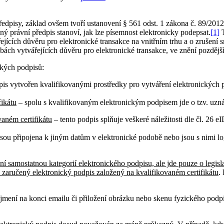
edpisy, základ ovšem tvoří ustanovení § 561 odst. 1 zákona č. 89/2012
ný právní předpis stanoví, jak lze písemnost elektronicky podepsat.
[1]
T
řejících důvěru pro elektronické transakce na vnitřním trhu a o zruše
bách vytvářejících důvěru pro elektronické transakce, ve znění pozdějš
ckých podpisů:
is vytvořen kvalifikovanými prostředky pro vytváření elektronických po
fikátu
– spolu s kvalifikovaným elektronickým podpisem jde o tzv. uzná
vaném certifikátu
– tento podpis splňuje veškeré náležitosti dle čl. 26
jsou připojena k jiným datům v elektronické podobě nebo jsou s nimi lo
í samostatnou kategorií elektronického podpisu, ale jde pouze o legisla
 zaručený elektronický podpis založený na kvalifikovaném certifikátu
.
jmení na konci emailu či přiložení obrázku nebo skenu fyzického podpis