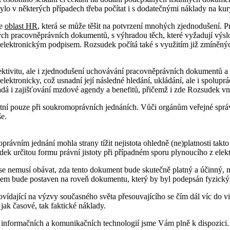
bylo v některých případech třeba počítat i s dodatečnými náklady na kur
je
oblast HR
, která se může těšit na potvrzení mnohých zjednodušení. 
h pracovněprávních dokumentů, s výhradou těch, které vyžadují výslo
lektronickým podpisem. Rozsudek počítá také s využitím již zmíněných
ktivitu, ale i zjednodušení uchovávání pracovněprávních dokumentů a 
lektronicky, což usnadní její následné hledání, ukládání, ale i spolup
á i zajišťování mzdové agendy a benefitů, přičemž i zde Rozsudek vnáší
ní pouze při soukromoprávních jednáních. Vůči orgánům veřejné správ
še.
vním jednání mohla strany tížit nejistota ohledně (ne)platnosti takt
dek určitou formu právní jistoty při případném sporu plynoucího z el
e nemusí obávat, zda tento dokument bude skutečně platný a účinný, 
m bude postaven na roveň dokumentu, který by byl podepsán fyzický
ovídající na výzvy současného světa přesouvajícího se čím dál víc do 
jak časové, tak faktické náklady.
 informačních a komunikačních technologií jsme Vám plně k dispozici. N