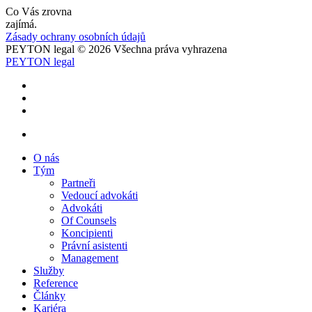
Co Vás zrovna
zajímá.
Zásady ochrany osobních údajů
PEYTON legal © 2026 Všechna práva vyhrazena
PEYTON legal
O nás
Tým
Partneři
Vedoucí advokáti
Advokáti
Of Counsels
Koncipienti
Právní asistenti
Management
Služby
Reference
Články
Kariéra