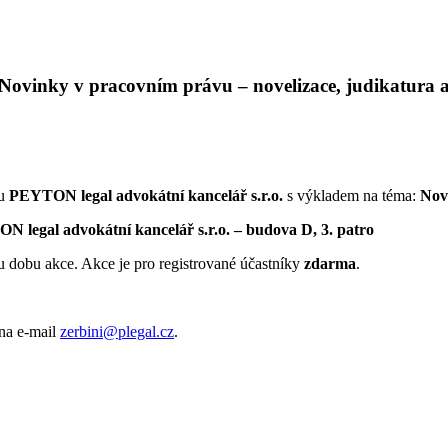
vinky v pracovním právu – novelizace, judikatura a
ou
PEYTON legal advokátní kancelář s.r.o.
s výkladem na téma:
Nov
N legal advokátní kancelář s.r.o. – budova D, 3. patro
u dobu akce. Akce je pro registrované účastníky
zdarma
.
 na e-mail
zerbini@plegal.cz
.