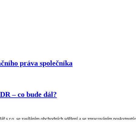
ačního práva společníka
UDR – co bude dál?
ř s.r.o. se zasíláním obchodních sdělení a se zpracováním poskytnutýc