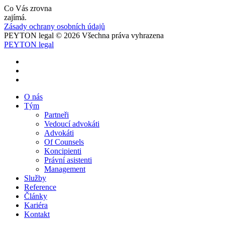
Co Vás zrovna
zajímá.
Zásady ochrany osobních údajů
PEYTON legal © 2026 Všechna práva vyhrazena
PEYTON legal
O nás
Tým
Partneři
Vedoucí advokáti
Advokáti
Of Counsels
Koncipienti
Právní asistenti
Management
Služby
Reference
Články
Kariéra
Kontakt