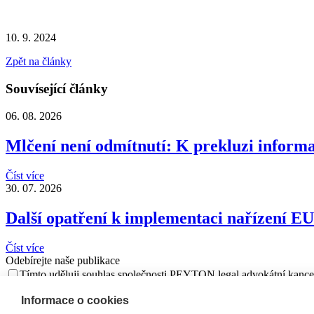
10. 9. 2024
Zpět na články
Souvísející články
06. 08. 2026
Mlčení není odmítnutí: K prekluzi inform
Číst více
30. 07. 2026
Další opatření k implementaci nařízení E
Číst více
Odebírejte naše publikace
Tímto uděluji souhlas společnosti PEYTON legal advokátní kancelá
Informace o cookies