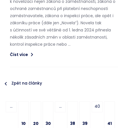
k novelizaci nejen zákona o zaměstnanosti, zákona o
ochraně zaměstnanců při platební neschopnosti
zaměstnavatele, zákona o inspekci práce, ale opět i
zákoníku práce (dále jen „Novela“). Novela tak
s účinností ve své většině od 1. ledna 2024 přinesla
několik zásadních změn v oblasti zaměstnanosti,
kontrol inspekce práce nebo …
Číst více
Zpět na články
...
...
40
10
20
30
38
39
41