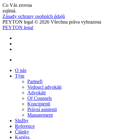
Co Vás zrovna
zajímá.
Zásady ochrany osobních údajů
PEYTON legal © 2026 Všechna práva vyhrazena
PEYTON legal
O nás
Tým
Partneři
Vedoucí advokáti
Advokáti
Of Counsels
Koncipienti
Právní asistenti
Management
Služby
Reference
Články
Kariéra