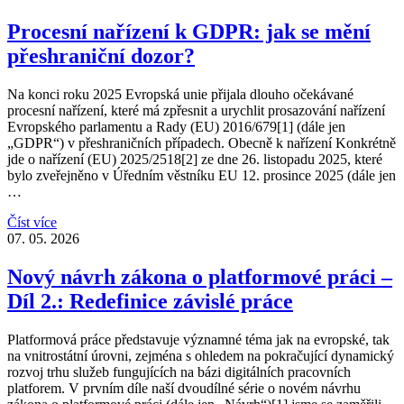
Procesní nařízení k GDPR: jak se mění
přeshraniční dozor?
Na konci roku 2025 Evropská unie přijala dlouho očekávané
procesní nařízení, které má zpřesnit a urychlit prosazování nařízení
Evropského parlamentu a Rady (EU) 2016/679[1] (dále jen
„GDPR“) v přeshraničních případech. Obecně k nařízení Konkrétně
jde o nařízení (EU) 2025/2518[2] ze dne 26. listopadu 2025, které
bylo zveřejněno v Úředním věstníku EU 12. prosince 2025 (dále jen
…
Číst více
07. 05. 2026
Nový návrh zákona o platformové práci –
Díl 2.: Redefinice závislé práce
Platformová práce představuje významné téma jak na evropské, tak
na vnitrostátní úrovni, zejména s ohledem na pokračující dynamický
rozvoj trhu služeb fungujících na bázi digitálních pracovních
platforem. V prvním díle naší dvoudílné série o novém návrhu