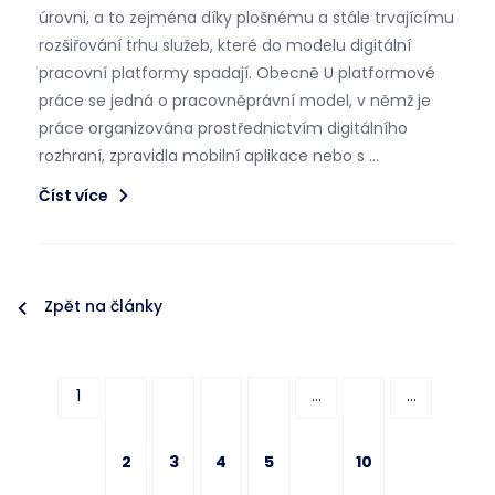
úrovni, a to zejména díky plošnému a stále trvajícímu
rozšiřování trhu služeb, které do modelu digitální
pracovní platformy spadají. Obecně U platformové
práce se jedná o pracovněprávní model, v němž je
práce organizována prostřednictvím digitálního
rozhraní, zpravidla mobilní aplikace nebo s …
Číst více
Zpět na články
1
...
...
2
3
4
5
10