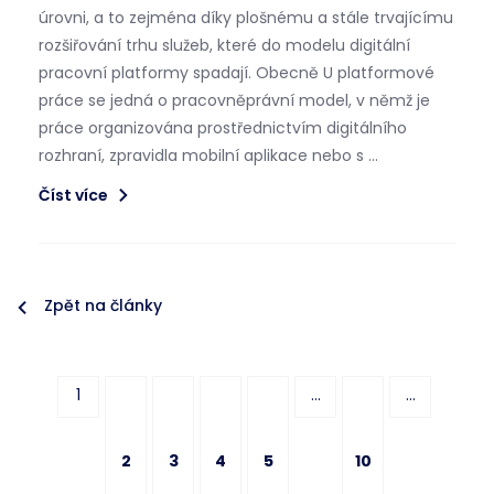
úrovni, a to zejména díky plošnému a stále trvajícímu
rozšiřování trhu služeb, které do modelu digitální
pracovní platformy spadají. Obecně U platformové
práce se jedná o pracovněprávní model, v němž je
práce organizována prostřednictvím digitálního
rozhraní, zpravidla mobilní aplikace nebo s …
Číst více
Zpět na články
1
...
...
2
3
4
5
10