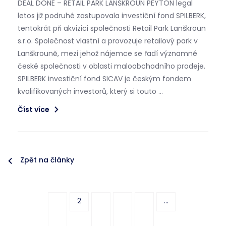
DEAL DONE – RETAIL PARK LANŠKROUN PEYTON legal
letos již podruhé zastupovala investiční fond SPILBERK,
tentokrát při akvizici společnosti Retail Park Lanškroun
s.r.o. Společnost vlastní a provozuje retailový park v
Lanškrouně, mezi jehož nájemce se řadí významné
české společnosti v oblasti maloobchodního prodeje.
SPILBERK investiční fond SICAV je českým fondem
kvalifikovaných investorů, který si touto …
Číst více
Zpět na články
2
...