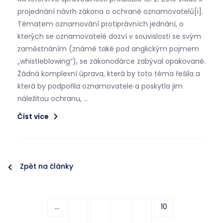
projednání návrh zákona o ochraně oznamovatelů[i].
Tématem oznamování protiprávních jednání, o
kterých se oznamovatelé dozví v souvislosti se svým
zaměstnáním (známé také pod anglickým pojmem
„whistleblowing“), se zákonodárce zabýval opakovaně.
Žádná komplexní úprava, která by toto téma řešila a
která by podpořila oznamovatele a poskytla jim
náležitou ochranu, …
Číst více
Zpět na články
...
10